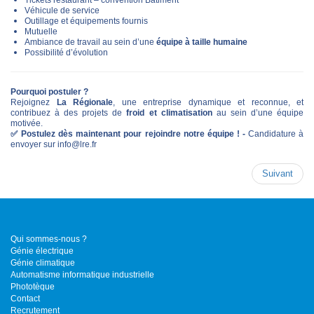
Tickets restaurant – convention Bâtiment
Véhicule de service
Outillage et équipements fournis
Mutuelle
Ambiance de travail au sein d’une
équipe à taille humaine
Possibilité d’évolution
Pourquoi postuler ?
Rejoignez
La Régionale
, une entreprise dynamique et reconnue, et
contribuez à des projets de
froid et climatisation
au sein d’une équipe
motivée.
✅
Postulez dès maintenant pour rejoindre notre équipe ! -
Candidature à
envoyer sur
info@lre.fr
Suivant
Qui sommes-nous ?
Génie électrique
Génie climatique
Automatisme informatique industrielle
Phototèque
Contact
Recrutement