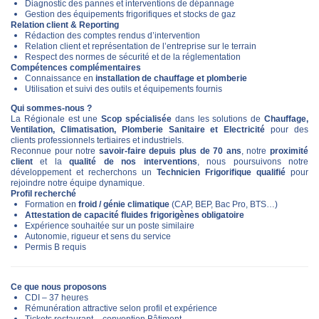
Diagnostic des pannes et interventions de dépannage
Gestion des équipements frigorifiques et stocks de gaz
Relation client & Reporting
Rédaction des comptes rendus d’intervention
Relation client et représentation de l’entreprise sur le terrain
Respect des normes de sécurité et de la réglementation
Compétences complémentaires
Connaissance en
installation de chauffage et plomberie
Utilisation et suivi des outils et équipements fournis
Qui sommes-nous ?
La Régionale est une
Scop spécialisée
dans les solutions de
Chauffage,
Ventilation, Climatisation, Plomberie Sanitaire et Electricité
pour des
clients professionnels tertiaires et industriels.
Reconnue pour notre
savoir-faire depuis plus de 70 ans
, notre
proximité
client
et la
qualité de nos interventions
, nous poursuivons notre
développement et recherchons un
Technicien Frigorifique qualifié
pour
rejoindre notre équipe dynamique.
Profil recherché
Formation en
froid / génie climatique
(CAP, BEP, Bac Pro, BTS…)
Attestation de capacité fluides frigorigènes obligatoire
Expérience souhaitée sur un poste similaire
Autonomie, rigueur et sens du service
Permis B requis
Ce que nous proposons
CDI – 37 heures
Rémunération attractive selon profil et expérience